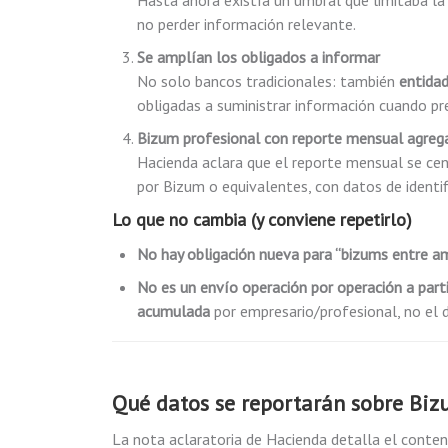
Hasta ahora existía un umbral que limitaba la
no perder información relevante.
Se amplían los obligados a informar
No solo bancos tradicionales: también
entida
obligadas a suministrar información cuando pr
Bizum profesional con reporte mensual agreg
Hacienda aclara que el reporte mensual se ce
por Bizum o equivalentes, con datos de identif
Lo que no cambia (y conviene repetirlo)
No hay obligación nueva para “bizums entre a
No es un envío operación por operación a part
acumulada
por empresario/profesional, no el d
Qué datos se reportarán sobre Biz
La nota aclaratoria de Hacienda detalla el conten