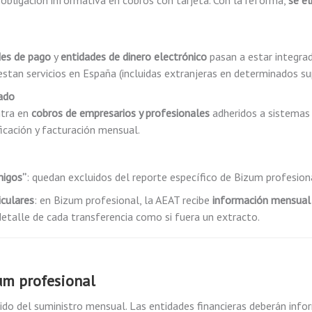
 obligación informativa en cobros con tarjeta. Con la reforma,
se el
des de pago
y
entidades de dinero electrónico
pasan a estar integr
estan servicios en España (incluidas extranjeras en determinados su
ado
ntra en
cobros de empresarios y profesionales
adheridos a sistemas
icación y facturación mensual.
migos”
: quedan excluidos del reporte específico de Bizum profesion
iculares
: en Bizum profesional, la AEAT recibe
información mensual
etalle de cada transferencia como si fuera un extracto.
um profesional
ido del suministro mensual. Las entidades financieras deberán info