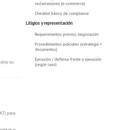
reclamaciones (e-commerce)
Checklist básico de compliance
Litigios y representación
Requerimientos previos, negociación
Procedimientos judiciales (estrategia +
documentos)
Ejecución / defensa frente a ejecución
 sino su
(según caso)
AT) para
rjetas o