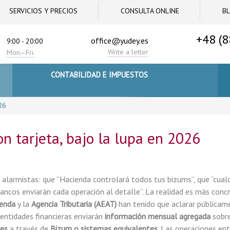
SERVICIOS Y PRECIOS
CONSULTA ONLINE
B
+48 (8
office@yudey.es
9:00 - 20:00
Write a letter
Mon.–Fri.
CONTABILIDAD E IMPUESTOS
26
n tarjeta, bajo la lupa en 2026
 alarmistas: que “Hacienda controlará todos tus bizums”, que “cual
 bancos enviarán cada operación al detalle”. La realidad es más concr
ienda
y la
Agencia Tributaria (AEAT)
han tenido que aclarar públicam
entidades financieras enviarán
información mensual agregada
sobre
les
a través de
Bizum o sistemas equivalentes
. Las operaciones ent