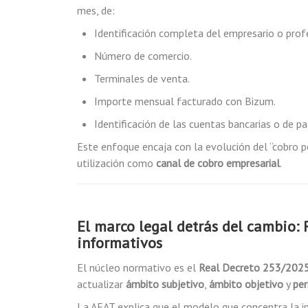
mes, de:
Identificación completa del empresario o prof
Número de comercio.
Terminales de venta.
Importe mensual facturado con Bizum.
Identificación de las cuentas bancarias o de p
Este enfoque encaja con la evolución del “cobro por
utilización como
canal de cobro empresarial
.
El marco legal detrás del cambio:
informativos
El núcleo normativo es el
Real Decreto 253/202
actualizar
ámbito subjetivo
,
ámbito objetivo
y
per
La AEAT explica que el modelo que concentra la i