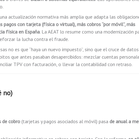
o.
e una actualización normativa más amplia que adapta las obligacion
 pagos con tarjeta (física o virtual), más cobros “por móvil”, más
ia física en España
. La AEAT lo resume como una modernización p
eforzar la lucha contra el fraude.
as no es que “haya un nuevo impuesto”, sino que el cruce de dato
ábitos que antes pasaban desapercibidos: mezclar cuentas personale
ciliar TPV con facturación, o llevar la contabilidad con retraso.
é no)
s de cobro
(tarjetas y pagos asociados al móvil) pasa
de anual a me