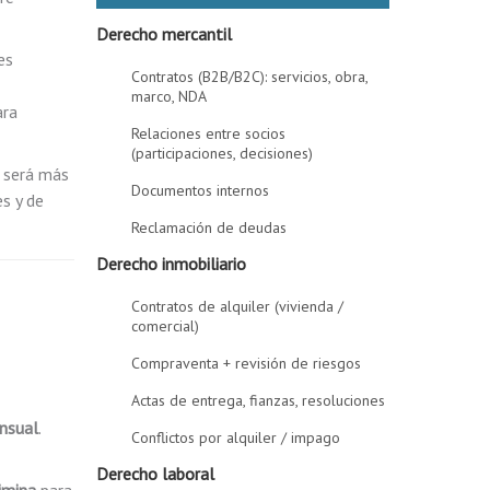
Derecho mercantil
es
Contratos (B2B/B2C): servicios, obra,
marco, NDA
ara
Relaciones entre socios
(participaciones, decisiones)
s será más
Documentos internos
s y de
Reclamación de deudas
Derecho inmobiliario
Contratos de alquiler (vivienda /
comercial)
Compraventa + revisión de riesgos
Actas de entrega, fianzas, resoluciones
nsual
.
Conflictos por alquiler / impago
Derecho laboral