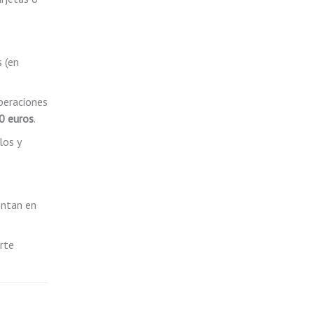
 (en
peraciones
0 euros
.
los y
entan en
rte