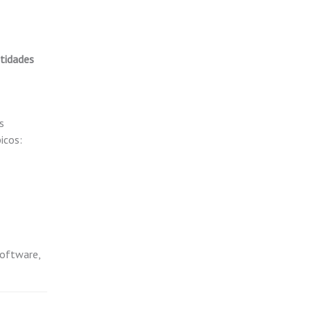
tidades
s
icos:
software,