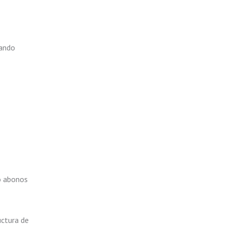
uando
 o abonos
uctura de