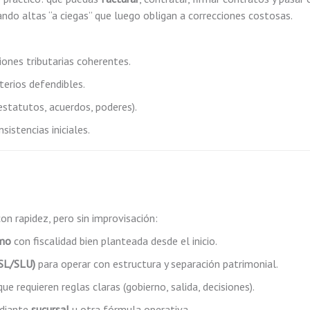
ando altas “a ciegas” que luego obligan a correcciones costosas.
ciones tributarias coherentes.
terios defendibles.
statutos, acuerdos, poderes).
istencias iniciales.
con rapidez, pero sin improvisación:
omo
con fiscalidad bien planteada desde el inicio.
(SL/SLU)
para operar con estructura y separación patrimonial.
e requieren reglas claras (gobierno, salida, decisiones).
ediante
sucursal
u otra fórmula operativa.