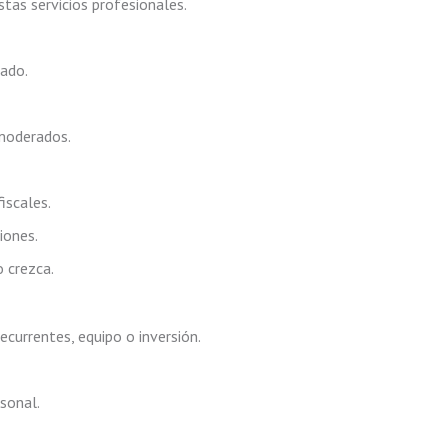
stas servicios profesionales.
lado.
 moderados.
iscales.
iones.
 crezca.
currentes, equipo o inversión.
rsonal.