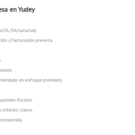
esa
en Yudey
o/SL/SA/sucursal).
ción y facturación prevista.
.
siones.
ecomendado en enfoque premium).
aciones fiscales.
criterios claros.
corresponda.