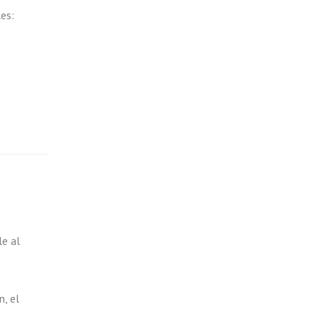
es:
le al
n, el