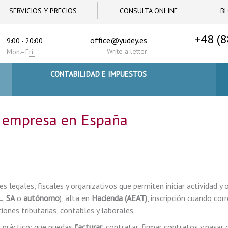
SERVICIOS Y PRECIOS
CONSULTA ONLINE
B
+48 (8
office@yudey.es
9:00 - 20:00
Write a letter
Mon.–Fri.
CONTABILIDAD E IMPUESTOS
 empresa en España
s legales, fiscales y organizativos que permiten iniciar actividad y o
L
,
SA
o
autónomo
), alta en
Hacienda (AEAT)
, inscripción cuando co
ciones tributarias, contables y laborales.
 práctico: que puedas
facturar
, contratar, firmar contratos y pasar