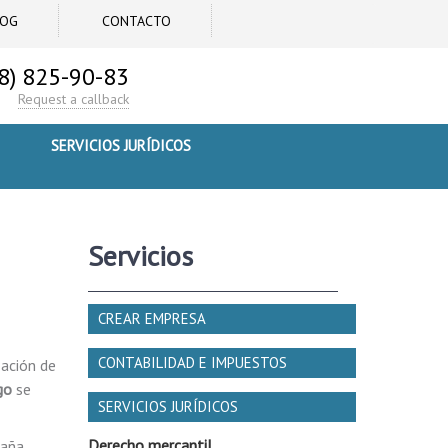
LOG
CONTACTO
8) 825-90-83
Request a callback
SERVICIOS JURÍDICOS
Servicios
CREAR EMPRESA
CONTABILIDAD E IMPUESTOS
zación de
go
se
SERVICIOS JURÍDICOS
Derecho mercantil
aña,