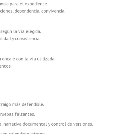
ncia para el expediente.
ciones, dependencia, convivencia.
 según la vía elegida.
idad y consistencia.
 encaje con la vía utilizada.
entos.
arraigo más defendible.
ruebas faltantes.
a, narrativa documental y control de versiones.
con calendario interno.