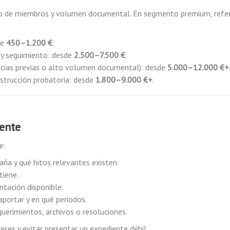
ro de miembros y volumen documental. En segmento premium, refe
de
450–1.200 €
.
 y seguimiento: desde
2.500–7.500 €
.
idencias previas o alto volumen documental): desde
5.000–12.000 €+
strucción probatoria: desde
1.800–9.000 €+
.
iente
e:
ña y qué hitos relevantes existen.
tiene.
ntación disponible.
aportar y en qué periodos.
querimientos, archivos o resoluciones.
ases y evitar presentar un expediente débil.