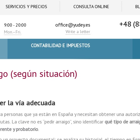
SERVICIOS Y PRECIOS
CONSULTA ONLINE
B
+48 (8
office@yudey.es
9:00 - 20:00
Write a letter
Mon.–Fri.
CONTABILIDAD E IMPUESTOS
go (según situación)
er la vía adecuada
ra personas que ya están en España y necesitan obtener una autori
tas. La clave no es “pedir arraigo”, sino identificar
qué tipo de arrai
rente y probatorio
.
 un proyecto documental: se analiza su historial, el tiempo en Esp