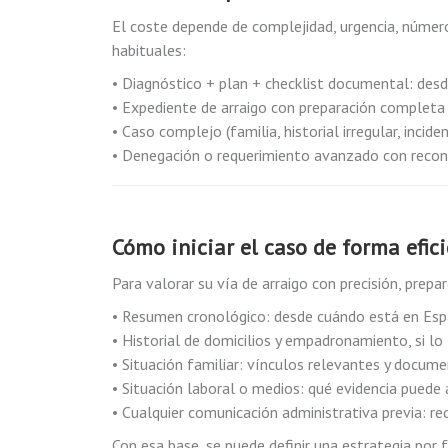
El coste depende de complejidad, urgencia, núme
habituales:
• Diagnóstico + plan + checklist documental: des
• Expediente de arraigo con preparación completa
• Caso complejo (familia, historial irregular, inc
• Denegación o requerimiento avanzado con recon
Cómo iniciar el caso de forma efic
Para valorar su vía de arraigo con precisión, prepar
• Resumen cronológico: desde cuándo está en Espa
• Historial de domicilios y empadronamiento, si lo 
• Situación familiar: vínculos relevantes y docume
• Situación laboral o medios: qué evidencia puede 
• Cualquier comunicación administrativa previa: re
Con esa base, se puede definir una estrategia por f