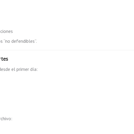
pciones
s “no defendibles”.
rtes
esde el primer día:
rchivo: