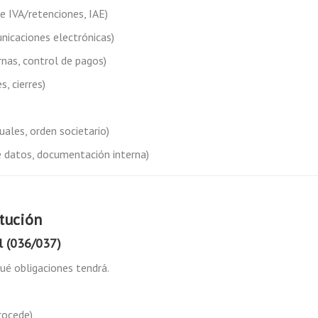
e IVA/retenciones, IAE)
unicaciones electrónicas)
rnas, control de pagos)
s, cierres)
nuales, orden societario)
e datos, documentación interna)
itución
al (036/037)
ué obligaciones tendrá.
procede)